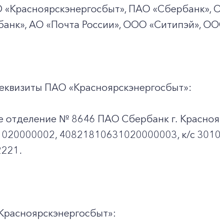
+7-800-700-24-57
Частным клиентам
О
«Красноярскэнергосбыт», ПАО
«Сбербанк», 
банк», АО «Почта России», ООО «Ситипэй», О
Корпоративным клиентам
Заказать обратный звонок
еквизиты ПАО «Красноярскэнергосбыт»:
е отделение № 8646 ПАО Сбербанк г. Красноя
020000002, 40821810631020000003, к/c 301
221.
Красноярскэнергосбыт»: