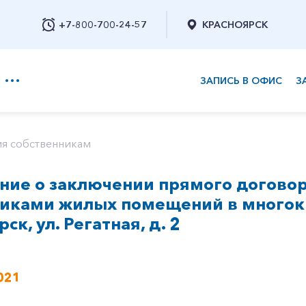
+7-800-700-24-57
КРАСНОЯРСК
ЗАПИСЬ В ОФИС
З
+7-800-700-24-57
я собственникам
ие о заключении прямого договор
Заказать обратный звонок
никами жилых помещений в многок
рск, ул. Регатная, д. 2
021