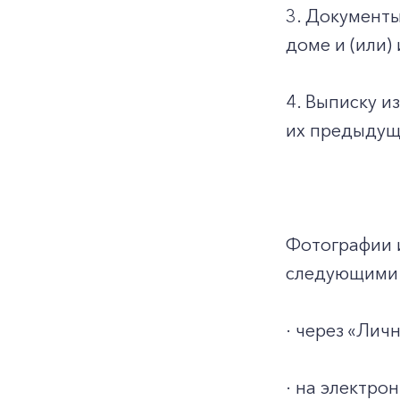
3. Документ
доме и (или)
4. Выписку и
их предыдуще
Фотографии 
следующими 
· через «Ли
· на электро