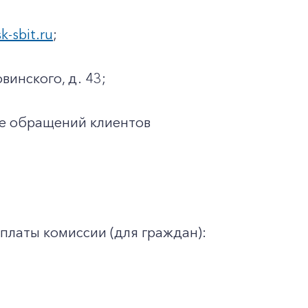
sk-sbit.ru
;
винского, д. 43;
ке обращений клиентов
платы комиссии (для граждан):