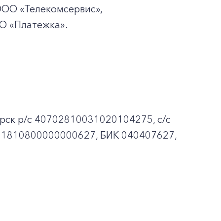
ООО «Телекомсервис»,
ОО
«Платежка».
рск p/c 40702810031020104275, с/с
01810800000000627, БИК 040407627,