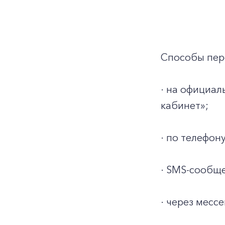
Способы пер
· на официа
кабинет»;
· по телефону
· SMS-сообще
· через месс