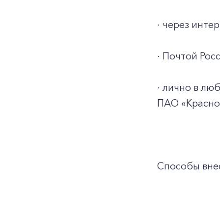
· через инт
· Почтой Росс
· лично в л
ПАО «Красно
Способы внес