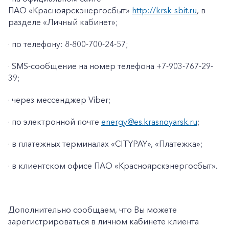
ПАО «Красноярскэнергосбыт»
http://krsk-sbit.ru
, в
разделе «Личный кабинет»;
· по телефону: 8-800-700-24-57;
· SMS-сообщение на номер телефона +7-903-767-29-
39;
· через мессенджер Viber;
· по электронной почте
energy@es.krasnoyarsk.ru
;
· в платежных терминалах «CITYPAY», «Платежка»;
+7-800-700-24-57
· в клиентском офисе ПАО «Красноярскэнергосбыт».
Частным клиентам
Корпоративным клиентам
Дополнительно сообщаем, что Вы можете
зарегистрироваться в личном кабинете клиента
Заказать обратный звонок