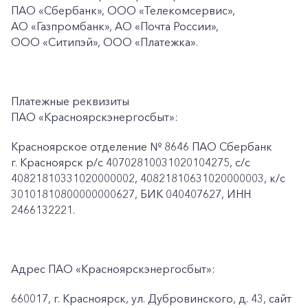
ПАО
«Сбербанк», ООО «Телекомсервис»,
АО «Газпромбанк», АО «Почта России»,
ООО «Ситипэй», ООО
«Платежка».
Платежные реквизиты
ПАО «Красноярскэнергосбыт»:
Красноярское отделение № 8646 ПАО Сбербанк
г. Красноярск p/c 40702810031020104275, с/с
40821810331020000002, 40821810631020000003, к/c
30101810800000000627, БИК 040407627, ИНН
2466132221.
Адрес ПАО «Красноярскэнергосбыт»:
660017, г. Красноярск, ул. Дубровинского, д. 43, сайт