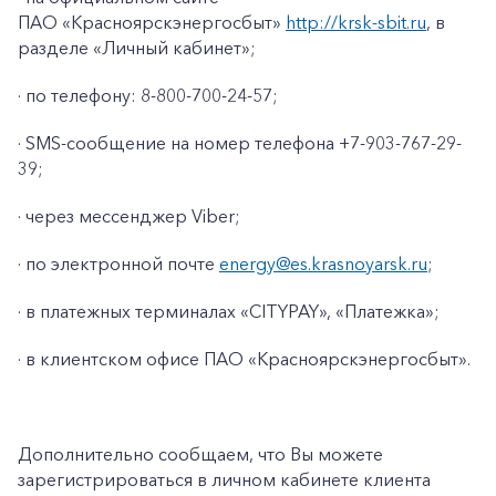
ПАО «Красноярскэнергосбыт»
http://krsk-sbit.ru
, в
разделе «Личный кабинет»;
· по телефону: 8-800-700-24-57;
· SMS-сообщение на номер телефона +7-903-767-29-
39;
· через мессенджер Viber;
· по электронной почте
energy@es.krasnoyarsk.ru
;
· в платежных терминалах «CITYPAY», «Платежка»;
+7-800-700-24-57
· в клиентском офисе ПАО «Красноярскэнергосбыт».
Частным клиентам
Корпоративным клиентам
Дополнительно сообщаем, что Вы можете
зарегистрироваться в личном кабинете клиента
Заказать обратный звонок