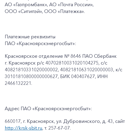
АО «Газпромбанк», АО «Почта России»,
ООО «Ситипэй», ООО
«Платежка».
Платежные реквизиты
ПАО «Красноярскэнергосбыт»:
Красноярское отделение № 8646 ПАО Сбербанк
г. Красноярск p/c 40702810031020104275, с/с
40821810331020000002, 40821810631020000003, к/c
30101810800000000627, БИК 040407627, ИНН
2466132221.
Адрес ПАО «Красноярскэнергосбыт»:
660017, г. Красноярск, ул. Дубровинского, д. 43, сайт
http://krsk-sbit.ru
, т. 257-67-07.