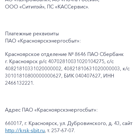
ООО «Ситипэй», ПС
«КАССервис».
Платежные реквизиты
ПАО «Красноярскэнергосбыт»:
Красноярское отделение № 8646 ПАО Сбербанк
г. Красноярск p/c 40702810031020104275, с/с
40821810331020000002, 40821810631020000003, к/c
30101810800000000627, БИК 040407627, ИНН
2466132221.
Адрес ПАО «Красноярскэнергосбыт»:
660017, г. Красноярск, ул. Дубровинского, д. 43, сайт
http://krsk-sbit.ru
, т. 257-67-07.