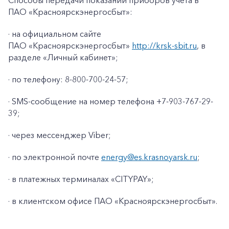
Способы передачи показаний приборов учета в
ПАО «Красноярскэнергосбыт»:
· на официальном сайте
ПАО «Красноярскэнергосбыт»
http://krsk-sbit.ru
, в
разделе «Личный кабинет»;
· по телефону: 8-800-700-24-57;
· SMS-сообщение на номер телефона +7-903-767-29-
39;
· через мессенджер Viber;
· по электронной почте
energy@es.krasnoyarsk.ru
;
· в платежных терминалах «CITYPAY»;
+7-800-700-24-57
Частным клиентам
· в клиентском офисе ПАО «Красноярскэнергосбыт».
Корпоративным клиентам