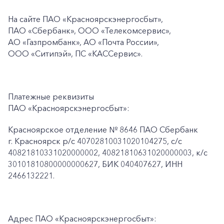
На сайте ПАО
«Красноярскэнергосбыт»,
ПАО
«Сбербанк», ООО «Телекомсервис»,
АО «Газпромбанк», АО «Почта России»,
ООО «Ситипэй», ПС
«КАССервис».
Платежные реквизиты
ПАО «Красноярскэнергосбыт»:
Красноярское отделение № 8646 ПАО Сбербанк
г. Красноярск p/c 40702810031020104275, с/с
40821810331020000002, 40821810631020000003, к/c
30101810800000000627, БИК 040407627, ИНН
2466132221.
Адрес ПАО «Красноярскэнергосбыт»: