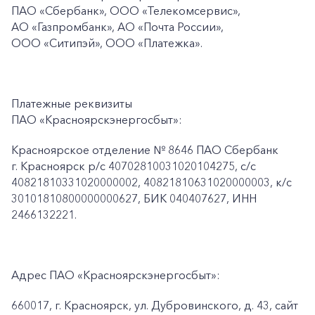
ПАО
«Сбербанк», ООО «Телекомсервис»,
АО «Газпромбанк», АО «Почта России»,
ООО «Ситипэй», ООО
«Платежка».
Платежные реквизиты
ПАО «Красноярскэнергосбыт»:
Красноярское отделение № 8646 ПАО Сбербанк
г. Красноярск p/c 40702810031020104275, с/с
40821810331020000002, 40821810631020000003, к/c
30101810800000000627, БИК 040407627, ИНН
2466132221.
Адрес ПАО «Красноярскэнергосбыт»:
660017, г. Красноярск, ул. Дубровинского, д. 43, сайт