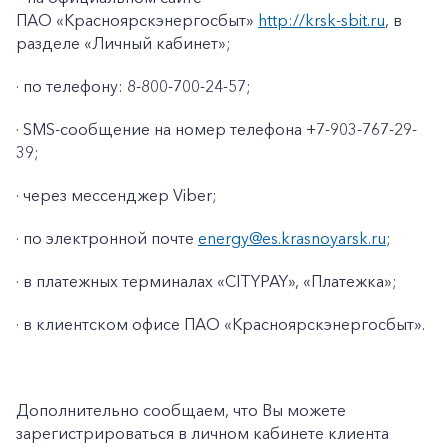
ПАО «Красноярскэнергосбыт»
http://krsk-sbit.ru
, в
разделе «Личный кабинет»;
· по телефону: 8-800-700-24-57;
· SMS-сообщение на номер телефона +7-903-767-29-
39;
· через мессенджер Viber;
· по электронной почте
energy@es.krasnoyarsk.ru
;
· в платежных терминалах «CITYPAY», «Платежка»;
+7-800-700-24-57
· в клиентском офисе ПАО «Красноярскэнергосбыт».
Частным клиентам
Корпоративным клиентам
Дополнительно сообщаем, что Вы можете
зарегистрироваться в личном кабинете клиента
Заказать обратный звонок