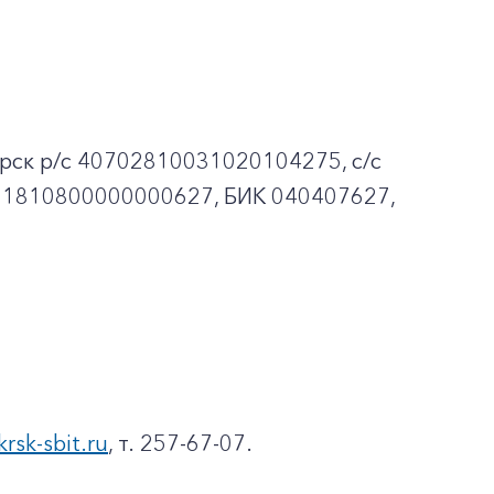
рск p/c 40702810031020104275, с/с
01810800000000627, БИК 040407627,
krsk-sbit.ru
, т. 257-67-07.