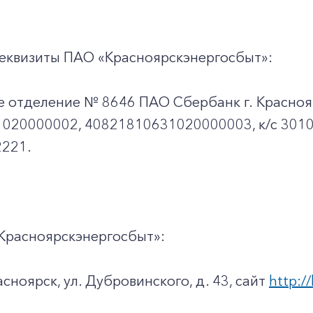
+7-800-700-24-57
Частным клиентам
Корпоративным клиентам
еквизиты ПАО «Красноярскэнергосбыт»:
е отделение № 8646 ПАО Сбербанк г. Красноя
Заказать обратный звонок
020000002, 40821810631020000003, к/c 301
221.
Красноярскэнергосбыт»:
асноярск, ул. Дубровинского, д. 43, сайт
http://