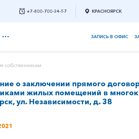
+7-800-700-24-57
КРАСНОЯРСК
ЗАПИСЬ В ОФИС
З
+7-800-700-24-57
я собственникам
ие о заключении прямого договор
Заказать обратный звонок
никами жилых помещений в многок
рск, ул. Независимости, д. 38
2021