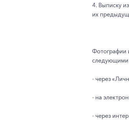
4. Выписку и
их предыдуще
Фотографии 
следующими 
· через «Ли
· на электро
· через инт