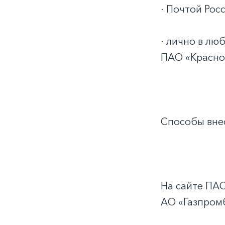
· Почтой Росс
· лично в л
ПАО «Красно
Способы внес
На сайте ПА
АО «Газпром