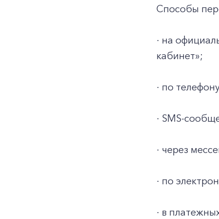
Способы пер
· на официа
кабинет»;
· по телефону
· SMS-сообще
· через месс
· по электро
· в платежны