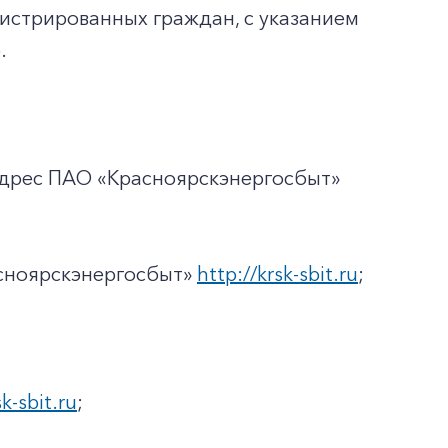
гистрированных граждан, с указанием
.
адрес ПАО «Красноярскэнергосбыт»
асноярскэнергосбыт»
http://krsk-sbit.ru
;
sk-sbit.ru
;