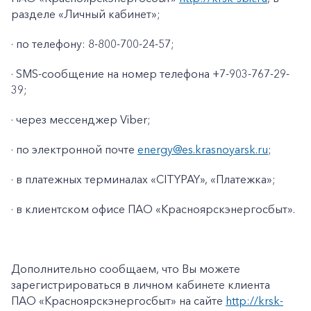
разделе «Личный кабинет»;
· по телефону: 8-800-700-24-57;
· SMS-сообщение на номер телефона +7-903-767-29-
39;
· через мессенджер Viber;
· по электронной почте
energy@es.krasnoyarsk.ru
;
· в платежных терминалах «CITYPAY», «Платежка»;
+7-800-700-24-57
· в клиентском офисе ПАО «Красноярскэнергосбыт».
Частным клиентам
Корпоративным клиентам
Дополнительно сообщаем, что Вы можете
зарегистрироваться в личном кабинете клиента
Заказать обратный звонок
ПАО «Красноярскэнергосбыт» на сайте
http://krsk-