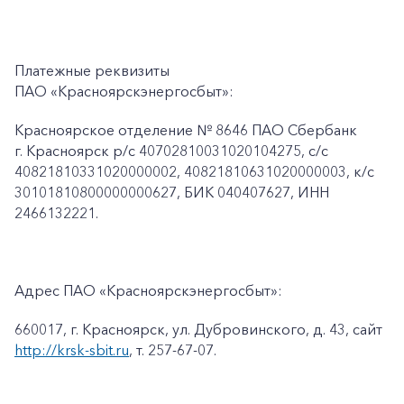
Платежные реквизиты
ПАО «Красноярскэнергосбыт»:
Красноярское отделение № 8646 ПАО Сбербанк
г. Красноярск p/c 40702810031020104275, с/с
40821810331020000002, 40821810631020000003, к/c
30101810800000000627, БИК 040407627, ИНН
2466132221.
Адрес ПАО «Красноярскэнергосбыт»:
660017, г. Красноярск, ул. Дубровинского, д. 43, сайт
http://krsk-sbit.ru
, т. 257-67-07.