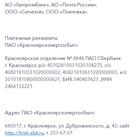
АО «Газпромбанк», АО «Почта России»,
ООО «Ситипэй», ООО
«Платежка».
Платежные реквизиты
ПАО «Красноярскэнергосбыт»:
Красноярское отделение № 8646 ПАО Сбербанк
г. Красноярск p/c 40702810031020104275, с/с
40821810331020000002, 40821810631020000003, к/c
30101810800000000627, БИК 040407627, ИНН
2466132221.
Адрес ПАО «Красноярскэнергосбыт»:
660017, г. Красноярск, ул. Дубровинского, д. 43, сайт
http://krsk-sbit.ru
, т. 257-67-07.