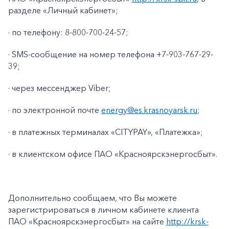
разделе «Личный кабинет»;
· по телефону: 8-800-700-24-57;
· SMS-сообщение на номер телефона +7-903-767-29-
39;
· через мессенджер Viber;
· по электронной почте
energy@es.krasnoyarsk.ru
;
· в платежных терминалах «CITYPAY», «Платежка»;
+7-800-700-24-57
· в клиентском офисе ПАО «Красноярскэнергосбыт».
Частным клиентам
Корпоративным клиентам
Дополнительно сообщаем, что Вы можете
зарегистрироваться в личном кабинете клиента
Заказать обратный звонок
ПАО «Красноярскэнергосбыт» на сайте
http://krsk-