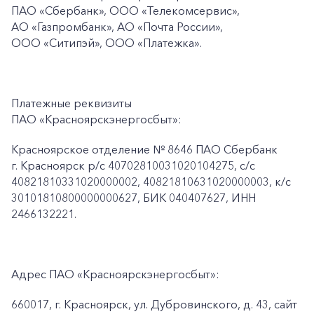
ПАО
«Сбербанк», ООО «Телекомсервис»,
АО «Газпромбанк», АО «Почта России»,
ООО «Ситипэй», ООО
«Платежка».
Платежные реквизиты
ПАО «Красноярскэнергосбыт»:
Красноярское отделение № 8646 ПАО Сбербанк
г. Красноярск p/c 40702810031020104275, с/с
40821810331020000002, 40821810631020000003, к/c
30101810800000000627, БИК 040407627, ИНН
2466132221.
Адрес ПАО «Красноярскэнергосбыт»:
660017, г. Красноярск, ул. Дубровинского, д. 43, сайт