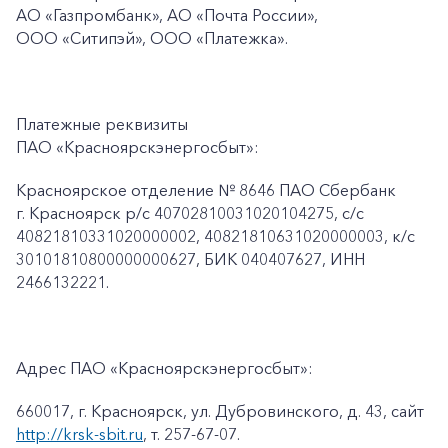
АО «Газпромбанк», АО «Почта России»,
ООО «Ситипэй», ООО
«Платежка».
Платежные реквизиты
ПАО «Красноярскэнергосбыт»:
Красноярское отделение № 8646 ПАО Сбербанк
г. Красноярск p/c 40702810031020104275, с/с
40821810331020000002, 40821810631020000003, к/c
30101810800000000627, БИК 040407627, ИНН
2466132221.
Адрес ПАО «Красноярскэнергосбыт»:
660017, г. Красноярск, ул. Дубровинского, д. 43, сайт
http://krsk-sbit.ru
, т. 257-67-07.