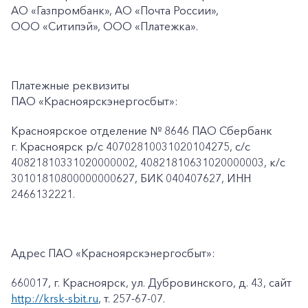
АО «Газпромбанк», АО «Почта России»,
ООО «Ситипэй», ООО
«Платежка».
Платежные реквизиты
ПАО «Красноярскэнергосбыт»:
Красноярское отделение № 8646 ПАО Сбербанк
г. Красноярск p/c 40702810031020104275, с/с
40821810331020000002, 40821810631020000003, к/c
30101810800000000627, БИК 040407627, ИНН
2466132221.
Адрес ПАО «Красноярскэнергосбыт»:
660017, г. Красноярск, ул. Дубровинского, д. 43, сайт
http://krsk-sbit.ru
, т. 257-67-07.