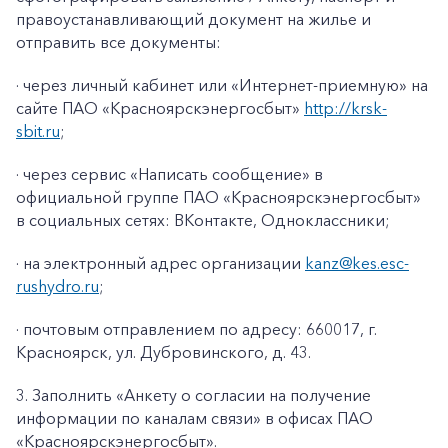
правоустанавливающий документ на жилье и
отправить все документы:
· через личный кабинет или «Интернет-приемную» на
сайте ПАО «Красноярскэнергосбыт»
http://krsk-
sbit.ru
;
· через сервис «Написать сообщение» в
официальной группе ПАО «Красноярскэнергосбыт»
в социальных сетях: ВКонтакте, Одноклассники;
· на электронный адрес организации
kanz@k
es
.
esc
-
rushydro
.ru
;
· почтовым отправлением по адресу: 660017, г.
Красноярск, ул. Дубровинского, д. 43.
3. Заполнить «Анкету о согласии на получение
информации по каналам связи» в офисах ПАО
«Красноярскэнергосбыт».