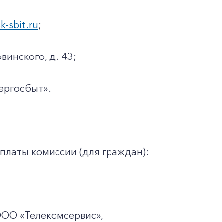
sk-sbit.ru
;
винского, д. 43;
ергосбыт».
платы комиссии (для граждан):
ООО «Телекомсервис»,