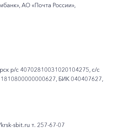
мбанк», АО «Почта России»,
рск p/c 40702810031020104275, с/с
01810800000000627, БИК 040407627,
krsk-sbit.ru т. 257-67-07