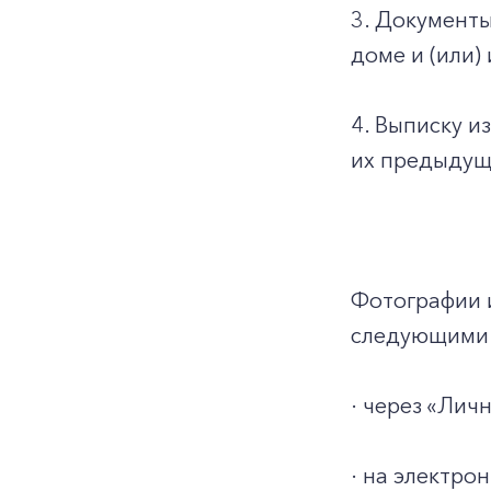
3. Документ
доме и (или)
4. Выписку и
их предыдуще
Фотографии 
следующими 
· через «Ли
· на электро