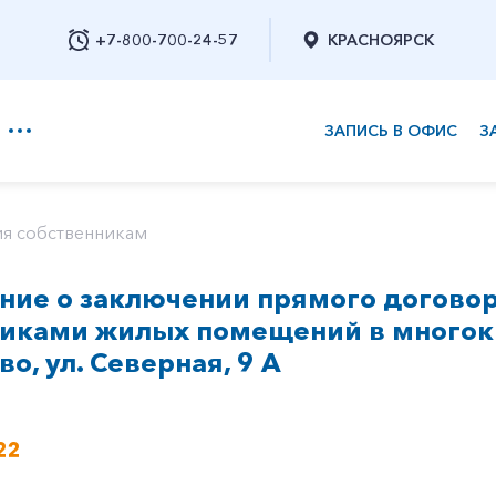
+7-800-700-24-57
КРАСНОЯРСК
ЗАПИСЬ В ОФИС
З
+7-800-700-24-57
я собственникам
ие о заключении прямого договор
Заказать обратный звонок
никами жилых помещений в многок
во, ул. Северная, 9 А
22