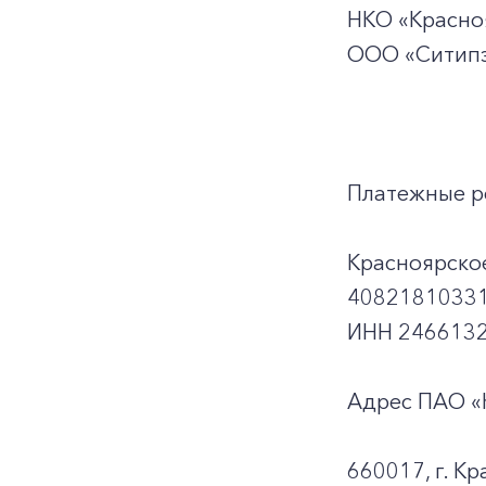
НКО «Красноя
ООО «Ситипэ
Платежные р
Красноярско
40821810331
ИНН 2466132
Адрес ПАО «
660017, г. Кр