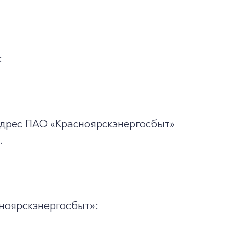
:
адрес ПАО «Красноярскэнергосбыт»
.
ноярскэнергосбыт»: