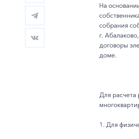
На основани
собственник
собрания со
г. Абалаково
договоры эл
доме.
Для расчета 
многокварти
1. Для физич