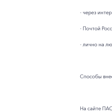
· через инт
· Почтой Росс
· лично на л
Способы внес
На сайте ПА