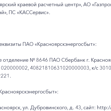
+7-800-700-24-57
Частным клиентам
рский краевой расчетный центр», АО «Газпро
й», ПС
«КАССервис».
Корпоративным клиентам
Заказать обратный звонок
еквизиты ПАО «Красноярскэнергосбыт»:
е отделение № 8646 ПАО Сбербанк г. Красноя
020000002, 40821810631020000003, к/c 301
221.
Красноярскэнергосбыт»:
асноярск, ул. Дубровинского, д. 43, сайт: http://