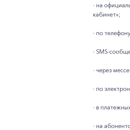
· на официа
кабинет»;
· по телефону
· SMS-сообще
· через месс
· по электро
· в платежны
· на абонент