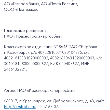
АО «Газпромбанк», АО «Почта России»,
ООО
«Платежка».
Платежные реквизиты
ПАО «Красноярскэнергосбыт»:
Красноярское отделение № 8646 ПАО Сбербанк
г. Красноярск p/c 40702810031020104275, с/с
40821810331020000002, 40821810631020000003, к/c
30101810800000000627, БИК 040407627, ИНН
2466132221.
Адрес ПАО «Красноярскэнергосбыт»:
660017, г. Красноярск, ул. Дубровинского, д. 43, сайт
http://krsk-sbit.ru
, т. 257-67-07.