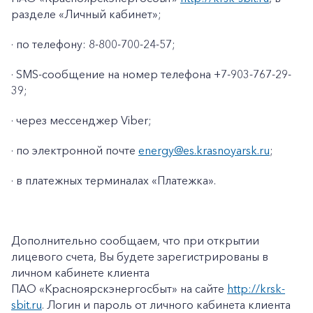
разделе «Личный кабинет»;
· по телефону: 8-800-700-24-57;
· SMS-сообщение на номер телефона +7-903-767-29-
39;
· через мессенджер Viber;
· по электронной почте
energy@es.krasnoyarsk.ru
;
· в платежных терминалах «Платежка».
+7-800-700-24-57
Частным клиентам
Дополнительно сообщаем, что при открытии
Корпоративным клиентам
лицевого счета, Вы будете зарегистрированы в
личном кабинете клиента
ПАО «Красноярскэнергосбыт» на сайте
http://krsk-
Заказать обратный звонок
sbit.ru
. Логин и пароль от личного кабинета клиента