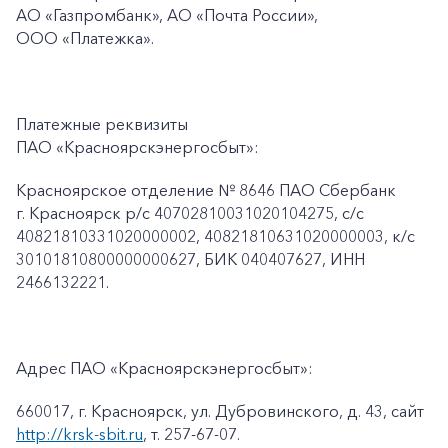
АО «Газпромбанк», АО «Почта России»,
ООО
«Платежка».
Платежные реквизиты
ПАО «Красноярскэнергосбыт»:
Красноярское отделение № 8646 ПАО Сбербанк
г. Красноярск p/c 40702810031020104275, с/с
40821810331020000002, 40821810631020000003, к/c
30101810800000000627, БИК 040407627, ИНН
2466132221.
Адрес ПАО «Красноярскэнергосбыт»:
660017, г. Красноярск, ул. Дубровинского, д. 43, сайт
http://krsk-sbit.ru
, т. 257-67-07.