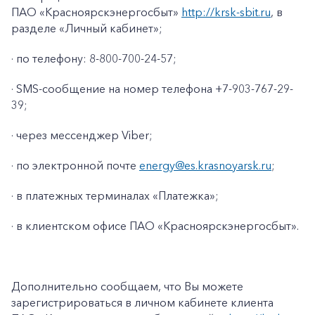
ПАО «Красноярскэнергосбыт»
http://krsk-sbit.ru
, в
разделе «Личный кабинет»;
· по телефону: 8-800-700-24-57;
· SMS-сообщение на номер телефона +7-903-767-29-
39;
· через мессенджер Viber;
· по электронной почте
energy@es.krasnoyarsk.ru
;
· в платежных терминалах «Платежка»;
+7-800-700-24-57
· в клиентском офисе ПАО «Красноярскэнергосбыт».
Частным клиентам
Корпоративным клиентам
Дополнительно сообщаем, что Вы можете
зарегистрироваться в личном кабинете клиента
Заказать обратный звонок