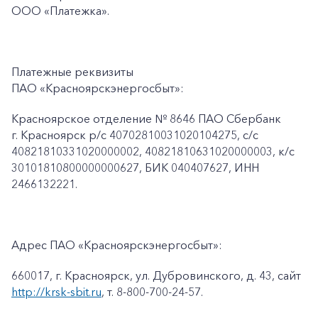
ООО
«Платежка».
Платежные реквизиты
ПАО «Красноярскэнергосбыт»:
Красноярское отделение № 8646 ПАО Сбербанк
г. Красноярск p/c 40702810031020104275, с/с
40821810331020000002, 40821810631020000003, к/c
30101810800000000627, БИК 040407627, ИНН
2466132221.
Адрес ПАО «Красноярскэнергосбыт»:
660017, г. Красноярск, ул. Дубровинского, д. 43, сайт
http://krsk-sbit.ru
, т. 8-800-700-24-57.