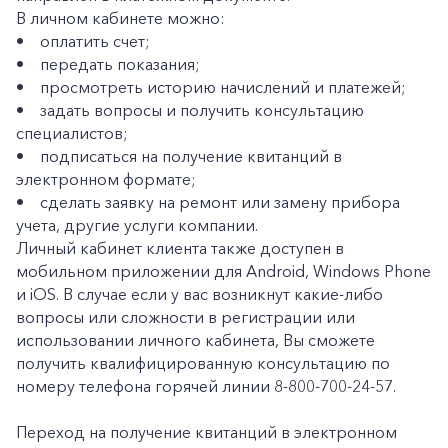
В личном кабинете можно:
• оплатить счет;
• передать показания;
• просмотреть историю начислений и платежей;
• задать вопросы и получить консультацию
+7-800-700-24-57
Частным клиентам
специалистов;
• подписаться на получение квитанций в
Корпоративным клиентам
электронном формате;
• сделать заявку на ремонт или замену прибора
учета, другие услуги компании.
Заказать обратный звонок
Личный кабинет клиента также доступен в
мобильном приложении для Android, Windows Phone
и iOS. В случае если у вас возникнут какие-либо
вопросы или сложности в регистрации или
использовании личного кабинета, Вы сможете
получить квалифицированную консультацию по
номеру телефона горячей линии 8-800-700-24-57.
Переход на получение квитанций в электронном