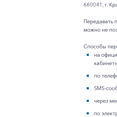
660041, г. Кр
Передавать 
можно не поз
Способы пер
на офиц
кабинет»
по телеф
SMS-сооб
через ме
по элект