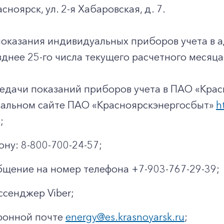
+7-800-700-24-57
Частным клиентам
асноярск, ул. 2-я Хабаровская, д. 7.
Корпоративным клиентам
показания индивидуальных приборов учета в 
днее 25-го числа текущего расчетного месяца
Заказать обратный звонок
едачи показаний приборов учета в ПАО «Крас
иальном сайте ПАО «Красноярскэнергосбыт»
h
;
ону: 8-800-700-24-57;
щение на номер телефона +7-903-767-29-39;
ссенджер Viber;
ронной почте
energy@es.krasnoyarsk.ru
;