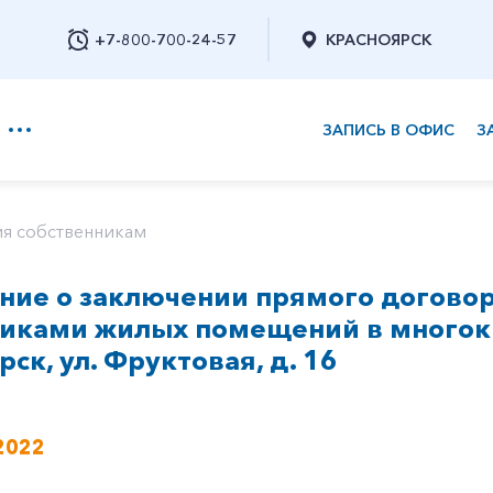
+7-800-700-24-57
КРАСНОЯРСК
ЗАПИСЬ В ОФИС
З
+7-800-700-24-57
я собственникам
ие о заключении прямого договор
Заказать обратный звонок
никами жилых помещений в многок
рск, ул. Фруктовая, д. 16
2022