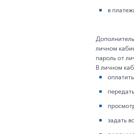
в платеж
Дополнительн
личном каби
пароль от ли
В личном ка
оплатить
передать
просмотр
задать в