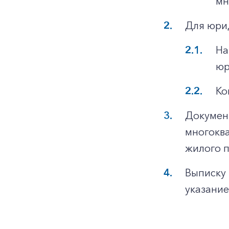
мн
Для юри
На
юр
Ко
Докумен
многоква
жилого 
Выписку 
указание