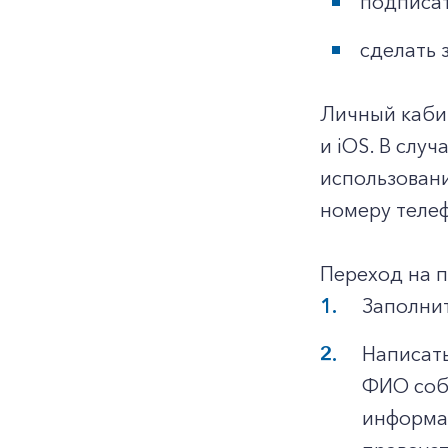
подписат
сделать 
Личный каби
и iOS. В слу
использован
номеру телеф
Переход на 
Заполнит
Написать
ФИО собс
информац