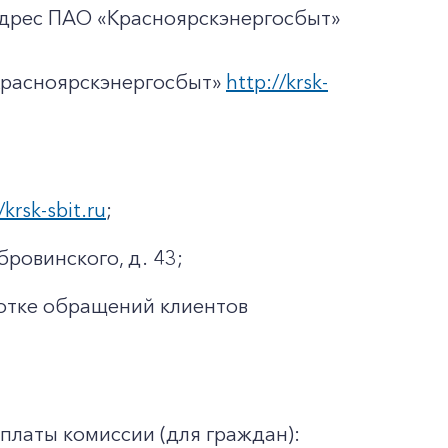
адрес ПАО «Красноярскэнергосбыт»
Красноярскэнергосбыт»
http://krsk-
/krsk-sbit.ru
;
бровинского, д. 43;
отке обращений клиентов
платы комиссии (для граждан):