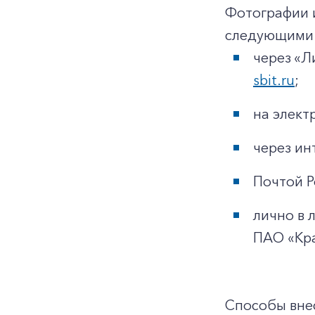
Фотографии 
следующими 
через «Л
sbit.ru
;
на элек
через ин
Почтой Р
лично в 
ПАО «Кр
Способы внес