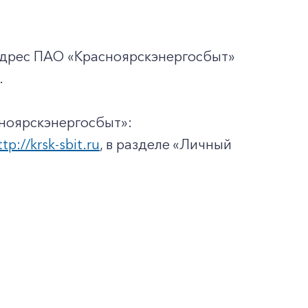
адрес ПАО «Красноярскэнергосбыт»
.
ноярскэнергосбыт»:
ttp://krsk-sbit.ru
, в разделе «Личный