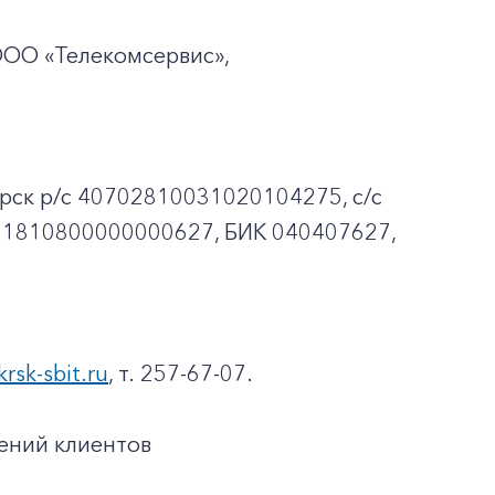
ООО «Телекомсервис»,
рск p/c 40702810031020104275, с/с
01810800000000627, БИК 040407627,
krsk-sbit.ru
, т. 257-67-07.
ений клиентов