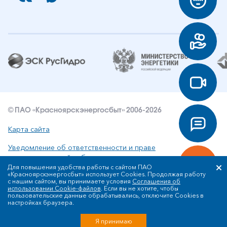
© ПАО «Красноярскэнергосбыт» 2006-2026
Карта сайта
Уведомление об ответственности и праве
интеллектуальной собственности
Для повышения удобства работы с сайтом ПАО
«Красноярскэнергосбыт» использует Cookies. Продолжая работу
Политика ПАО «Красноярскэнергосбыт» в отношении
с нашим сайтом, вы принимаете условия
Соглашения об
обработки персональных данных
использовании Cookie-файлов
. Если вы не хотите, чтобы
пользовательские данные обрабатывались, отключите Cookies в
настройках браузера.
Разработка сайта
Я принимаю