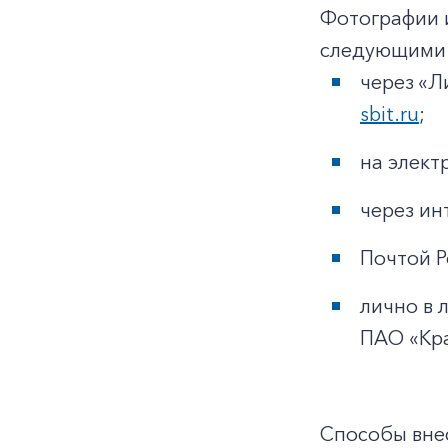
Фотографии 
следующими 
через «Л
sbit.ru
;
на элек
через ин
Почтой Р
лично в 
ПАО «Кр
Способы внес