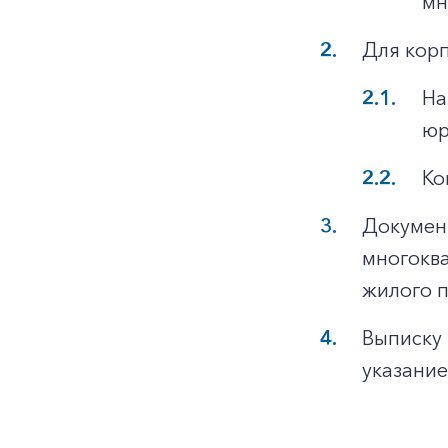
мн
Для кор
На
юр
Ко
Докумен
многоква
жилого 
Выписку 
указание