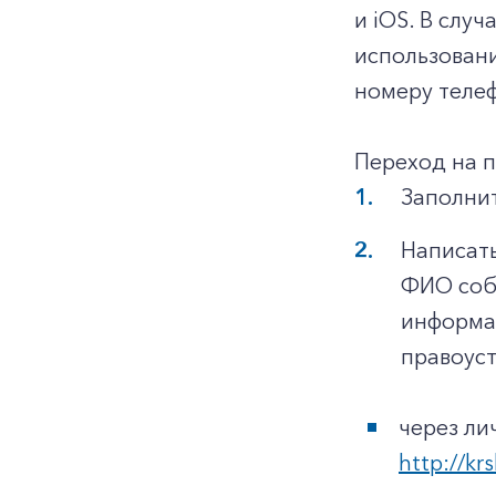
и iOS. В слу
использован
номеру телеф
Переход на 
Заполнит
Написать
ФИО собс
информац
правоуст
через ли
http://krs