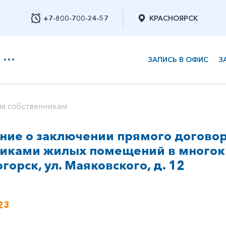
+7-800-700-24-57
КРАСНОЯРСК
ЗАПИСЬ В ОФИС
З
+7-800-700-24-57
я собственникам
ие о заключении прямого договор
Заказать обратный звонок
никами жилых помещений в многок
горск, ул. Маяковского, д. 12
23