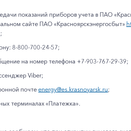
+7-800-700-24-57
Частным клиентам
едачи показаний приборов учета в ПАО «Крас
Корпоративным клиентам
иальном сайте ПАО «Красноярскэнергосбыт»
h
;
Заказать обратный звонок
ону: 8-800-700-24-57;
щение на номер телефона +7-903-767-29-39;
ссенджер Viber;
ронной почте
energy@es.krasnoyarsk.ru
;
ных терминалах «Платежка».