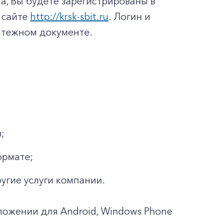
а, Вы будете зарегистрированы в
 сайте
http://krsk-sbit.ru
. Логин и
латежном документе.
;
ормате;
ругие услуги компании.
ложении для Android, Windows Phone