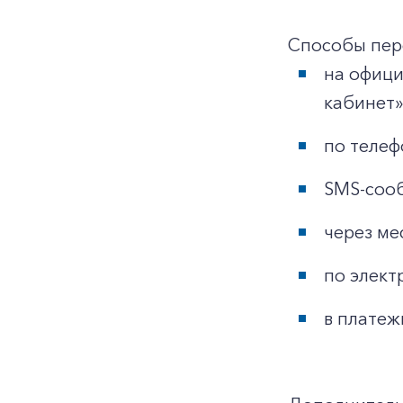
Способы пер
на офиц
кабинет»
по телеф
SMS-сооб
через ме
по элект
в платеж