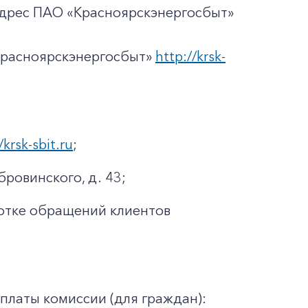
адрес ПАО «Красноярскэнергосбыт»
Красноярскэнергосбыт»
http://krsk-
/krsk-sbit.ru
;
бровинского, д. 43;
отке обращений клиентов
платы комиссии (для граждан):