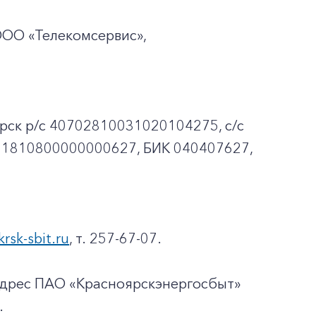
ООО «Телекомсервис»,
рск p/c 40702810031020104275, с/с
01810800000000627, БИК 040407627,
krsk-sbit.ru
, т. 257-67-07.
адрес ПАО «Красноярскэнергосбыт»
.