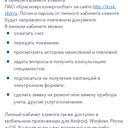
в личном кабинете клиента
ПАО «Красноярскэнергосбыт» на сайте
http://krsk-
sbit.ru
. Логин и пароль от личного кабинета клиента
+7-800-700-24-57
будет направлен в платежном документе.
Частным клиентам
В личном кабинете можно:
оплатить счет;
Корпоративным клиентам
передать показания;
просмотреть историю начислений и платежей;
Заказать обратный звонок
задать вопросы и получить консультацию
специалистов;
подписаться на получение квитанций в
электронном формате;
сделать заявку на ремонт или замену прибора
учета, другие услуги компании.
Личный кабинет клиента также доступен в
мобильном приложении для Android, Windows Phone
и iOS. В случае если у вас возникнут какие-либо