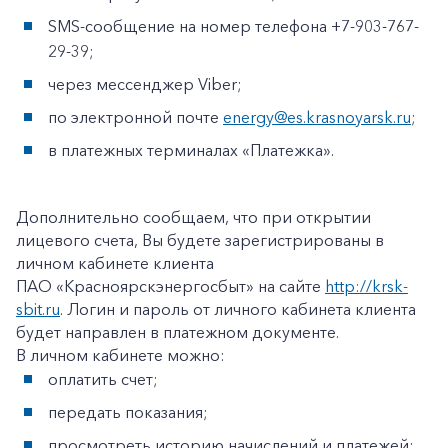
SMS-сообщение на номер телефона +7-903-767-
29-39;
через мессенджер Viber;
по электронной почте
energy@es.krasnoyarsk.ru
;
в платежных терминалах «Платежка».
Дополнительно сообщаем, что при открытии
лицевого счета, Вы будете зарегистрированы в
личном кабинете клиента
ПАО «Красноярскэнергосбыт» на сайте
http://krsk-
sbit.ru
. Логин и пароль от личного кабинета клиента
будет направлен в платежном документе.
В личном кабинете можно:
оплатить счет;
передать показания;
+7-800-700-24-57
Частным клиентам
просмотреть историю начислений и платежей;