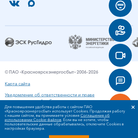
© ПАО «Красноярскэнергосбыт» 2006-2026
Карта сайта
Уведомление об ответственности и праве
интеллектуальной собственности
Для повышения удобства работы с сайтом ПАО
«Красноярскэнергосбыт» использует Cookies. Продолжая работу
Политика ПАО «Красноярскэнергосбыт» в отношении
с нашим сайтом, вы принимаете условия
Соглашения об
обработки персональных данных
использовании Cookie-файлов
. Если вы не хотите, чтобы
пользовательские данные обрабатывались, отключите Cookies в
настройках браузера.
Разработка сайта