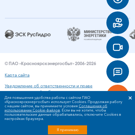
© ПАО «Красноярскэнергосбыт» 2006-2026
Карта сайта
Уведомление об ответственности и праве
интеллектуальной собственности
Для повышения удобства работы с сайтом ПАО
«Красноярскэнергосбыт» использует Cookies. Продолжая работу
Политика ПАО «Красноярскэнергосбыт» в отношении
с нашим сайтом, вы принимаете условия
Соглашения об
обработки персональных данных
использовании Cookie-файлов
. Если вы не хотите, чтобы
пользовательские данные обрабатывались, отключите Cookies в
настройках браузера.
Разработка сайта
Я принимаю