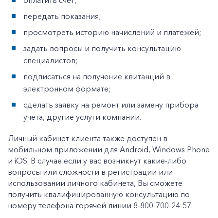
оплатить счет;
+7-800-700-24-57
Частным клиентам
передать показания;
Корпоративным клиентам
просмотреть историю начислений и платежей;
задать вопросы и получить консультацию
специалистов;
Заказать обратный звонок
подписаться на получение квитанций в
электронном формате;
сделать заявку на ремонт или замену прибора
учета, другие услуги компании.
Личный кабинет клиента также доступен в
мобильном приложении для Android, Windows Phone
и iOS. В случае если у вас возникнут какие-либо
вопросы или сложности в регистрации или
использовании личного кабинета, Вы сможете
получить квалифицированную консультацию по
номеру телефона горячей линии 8-800-700-24-57.