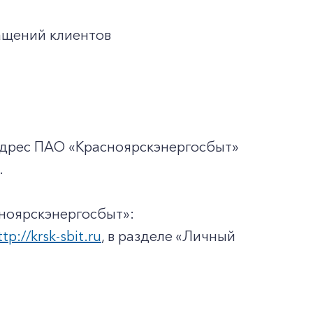
ащений клиентов
адрес ПАО «Красноярскэнергосбыт»
.
ноярскэнергосбыт»:
ttp://krsk-sbit.ru
, в разделе «Личный