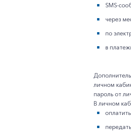
SMS-сооб
через ме
по элект
в платеж
Дополнительн
личном каби
пароль от ли
В личном ка
оплатить
передать