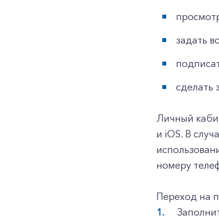
просмотр
задать в
подписат
сделать 
Личный каби
и iOS. В слу
использован
номеру телеф
Переход на 
Заполнит