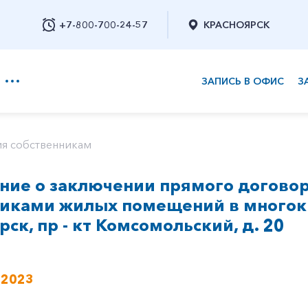
+7-800-700-24-57
КРАСНОЯРСК
ЗАПИСЬ В ОФИС
З
+7-800-700-24-57
я собственникам
ие о заключении прямого договор
Заказать обратный звонок
никами жилых помещений в многок
рск, пр - кт Комсомольский, д. 20
 2023