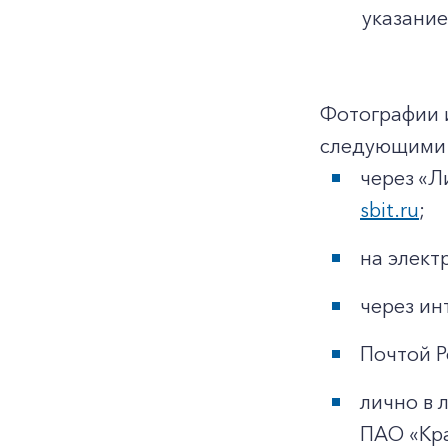
указание
Фотографии 
следующими 
через «Л
sbit.ru
;
на элек
через ин
Почтой Р
лично в 
ПАО «Кр