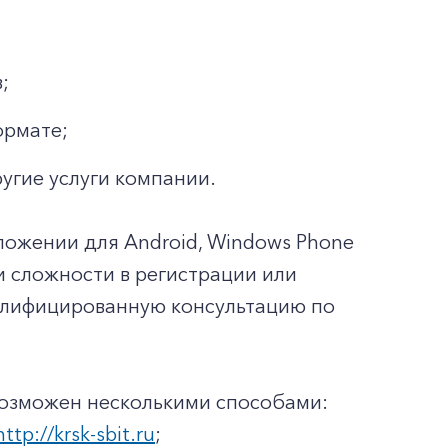
;
ормате;
ругие услуги компании.
ложении для Android, Windows Phone
ли сложности в регистрации или
валифицированную консультацию по
возможен несколькими способами:
http://krsk-sbit.ru
;