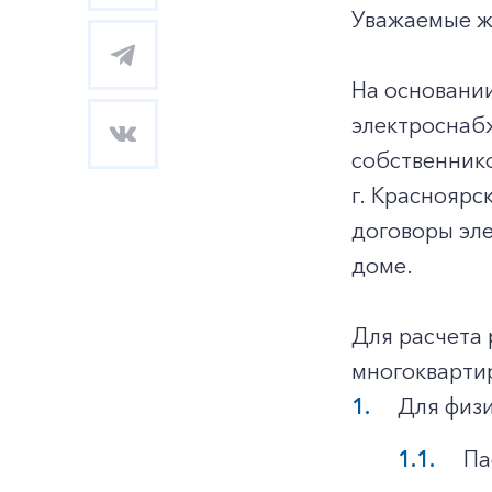
Уважаемые ж
На основани
электроснаб
собственник
г. Красноярс
договоры эл
доме.
Для расчета 
многокварти
Для физи
Па