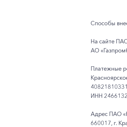
Способы внес
На сайте ПА
АО «Газпромб
Платежные р
Красноярско
40821810331
ИНН 2466132
Адрес ПАО «
660017, г. Кр