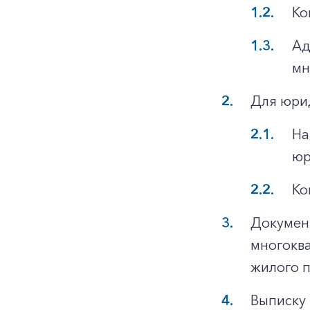
Ко
Ад
мн
Для юри
На
юр
Ко
Докумен
многоква
жилого 
Выписку 