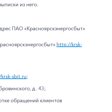
ыписки из него.
адрес ПАО «Красноярскэнергосбыт»
Красноярскэнергосбыт»
http://krsk-
/krsk-sbit.ru
;
бровинского, д. 43;
отке обращений клиентов