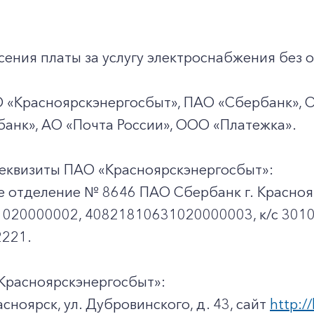
ения платы за услугу электроснабжения без о
О «Красноярскэнергосбыт», ПАО «Сбербанк», 
анк», АО «Почта России», ООО «Платежка».
еквизиты ПАО «Красноярскэнергосбыт»:
е отделение № 8646 ПАО Сбербанк г. Красноя
020000002, 40821810631020000003, к/c 301
221.
Красноярскэнергосбыт»:
асноярск, ул. Дубровинского, д. 43, сайт
http://