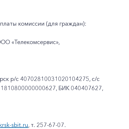
платы комиссии (для граждан):
ООО «Телекомсервис»,
рск p/c 40702810031020104275, с/с
01810800000000627, БИК 040407627,
krsk-sbit.ru
, т. 257-67-07.