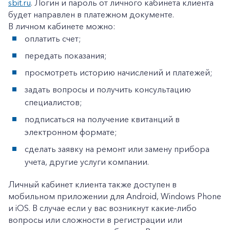
sbit.ru
. Логин и пароль от личного кабинета клиента
будет направлен в платежном документе.
+7-800-700-24-57
В личном кабинете можно:
Частным клиентам
оплатить счет;
Корпоративным клиентам
передать показания;
просмотреть историю начислений и платежей;
Заказать обратный звонок
задать вопросы и получить консультацию
специалистов;
подписаться на получение квитанций в
электронном формате;
сделать заявку на ремонт или замену прибора
учета, другие услуги компании.
Личный кабинет клиента также доступен в
мобильном приложении для Android, Windows Phone
и iOS. В случае если у вас возникнут какие-либо
вопросы или сложности в регистрации или