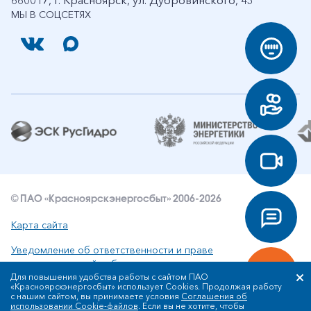
660017, г. Красноярск, ул. Дубровинского, 43
МЫ В СОЦСЕТЯХ
© ПАО «Красноярскэнергосбыт» 2006-2026
Карта сайта
Уведомление об ответственности и праве
интеллектуальной собственности
Для повышения удобства работы с сайтом ПАО
«Красноярскэнергосбыт» использует Cookies. Продолжая работу
Политика ПАО «Красноярскэнергосбыт» в отношении
с нашим сайтом, вы принимаете условия
Соглашения об
обработки персональных данных
использовании Cookie-файлов
. Если вы не хотите, чтобы