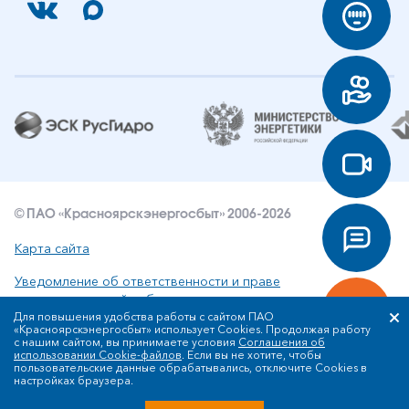
© ПАО «Красноярскэнергосбыт» 2006-2026
Карта сайта
Уведомление об ответственности и праве
интеллектуальной собственности
Для повышения удобства работы с сайтом ПАО
«Красноярскэнергосбыт» использует Cookies. Продолжая работу
Политика ПАО «Красноярскэнергосбыт» в отношении
с нашим сайтом, вы принимаете условия
Соглашения об
обработки персональных данных
использовании Cookie-файлов
. Если вы не хотите, чтобы
пользовательские данные обрабатывались, отключите Cookies в
настройках браузера.
Разработка сайта