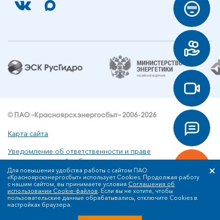
© ПАО «Красноярскэнергосбыт» 2006-2026
Карта сайта
Уведомление об ответственности и праве
интеллектуальной собственности
Для повышения удобства работы с сайтом ПАО
«Красноярскэнергосбыт» использует Cookies. Продолжая работу
Политика ПАО «Красноярскэнергосбыт» в отношении
с нашим сайтом, вы принимаете условия
Соглашения об
обработки персональных данных
использовании Cookie-файлов
. Если вы не хотите, чтобы
пользовательские данные обрабатывались, отключите Cookies в
настройках браузера.
Разработка сайта