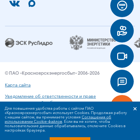
© ПАО «Красноярскэнергосбыт» 2006-2026
Карта сайта
Уведомление об ответственности и праве
интеллектуальной собственности
Для повышения удобства работы с сайтом ПАО
«Красноярскэнергосбыт» использует Cookies. Продолжая работу
Политика ПАО «Красноярскэнергосбыт» в отношении
с нашим сайтом, вы принимаете условия
Соглашения об
обработки персональных данных
использовании Cookie-файлов
. Если вы не хотите, чтобы
пользовательские данные обрабатывались, отключите Cookies в
настройках браузера.
Разработка сайта