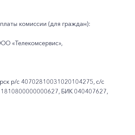
платы комиссии (для граждан):
ООО «Телекомсервис»,
рск p/c 40702810031020104275, с/с
01810800000000627, БИК 040407627,