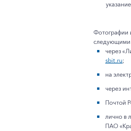
указание
Фотографии 
следующими 
через «Л
sbit.ru
;
на элек
через ин
Почтой Р
лично в 
ПАО «Кр