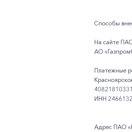
Способы внес
На сайте ПА
АО «Газпромб
Платежные р
Красноярско
40821810331
ИНН 2466132
Адрес ПАО «