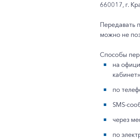
660017, г. Кр
Передавать 
можно не поз
Способы пер
на офиц
кабинет»
по телеф
SMS-сооб
через ме
по элект