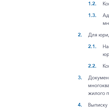
Ко
Ад
мн
Для юри
На
юр
Ко
Докумен
многоква
жилого 
Выписку 