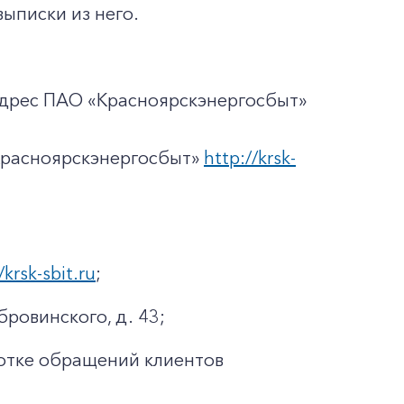
ыписки из него.
адрес ПАО «Красноярскэнергосбыт»
Красноярскэнергосбыт»
http://krsk-
/krsk-sbit.ru
;
бровинского, д. 43;
отке обращений клиентов