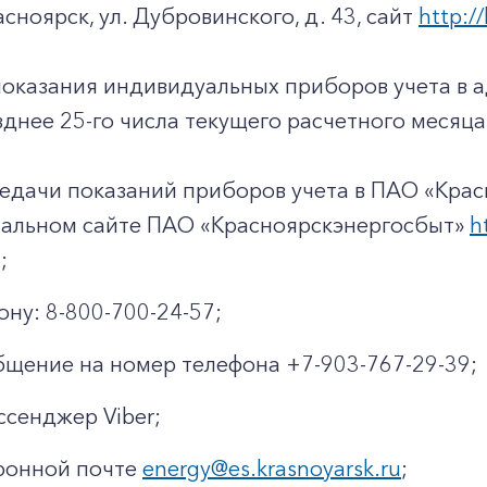
+7-800-700-24-57
асноярск, ул. Дубровинского, д. 43, сайт
http://
Частным клиентам
Корпоративным клиентам
показания индивидуальных приборов учета в 
днее 25-го числа текущего расчетного месяца
Заказать обратный звонок
едачи показаний приборов учета в ПАО «Крас
иальном сайте ПАО «Красноярскэнергосбыт»
h
;
ону: 8-800-700-24-57;
щение на номер телефона +7-903-767-29-39;
ссенджер Viber;
ронной почте
energy@es.krasnoyarsk.ru
;