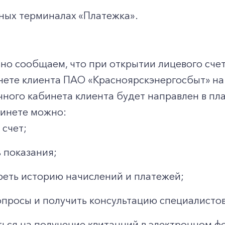
ных терминалах «Платежка».
о сообщаем, что при открытии лицевого счет
нете клиента ПАО «Красноярскэнергосбыт» на
чного кабинета клиента будет направлен в п
бинете можно:
 счет;
 показания;
еть историю начислений и платежей;
опросы и получить консультацию специалистов
ься на получение квитанций в электронном ф