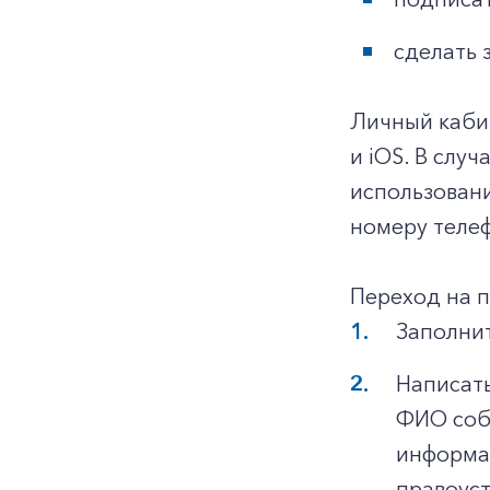
сделать 
Личный каби
и iOS. В слу
использован
номеру телеф
Переход на 
Заполнит
Написать
ФИО собс
информац
правоуст