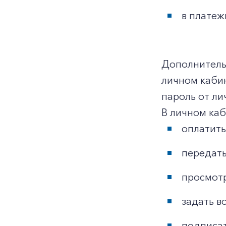
в платеж
Дополнительн
личном каби
пароль от ли
В личном ка
оплатить
передать
просмотр
задать в
подписат