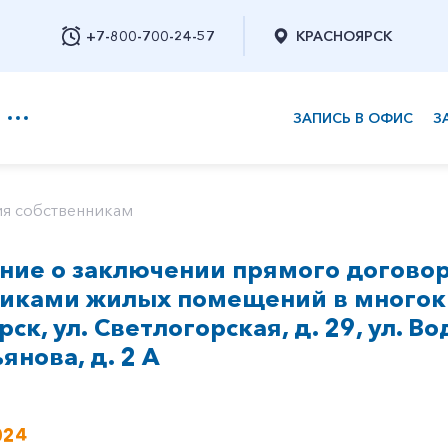
+7-800-700-24-57
КРАСНОЯРСК
ЗАПИСЬ В ОФИС
З
+7-800-700-24-57
я собственникам
ие о заключении прямого договор
Заказать обратный звонок
никами жилых помещений в многок
рск, ул. Светлогорская, д. 29, ул. Во
янова, д. 2 А
024