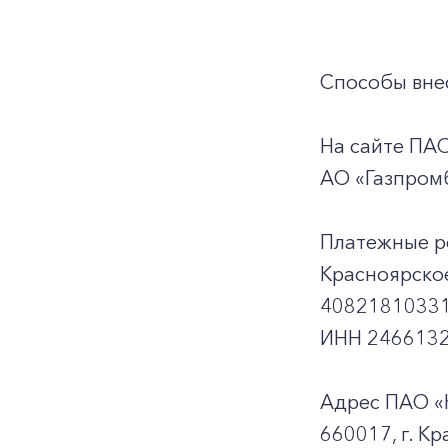
Способы внес
На сайте ПА
АО «Газпромб
Платежные р
Красноярско
40821810331
ИНН 2466132
Адрес ПАО «
660017, г. Кр