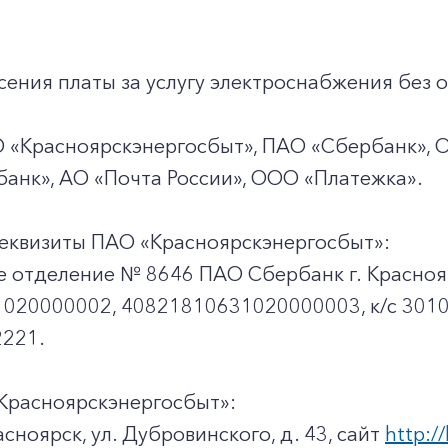
ения платы за услугу электроснабжения без о
О «Красноярскэнергосбыт», ПАО «Сбербанк», 
анк», АО «Почта России», ООО «Платежка».
еквизиты ПАО «Красноярскэнергосбыт»:
е отделение № 8646 ПАО Сбербанк г. Красноя
020000002, 40821810631020000003, к/c 301
221.
Красноярскэнергосбыт»:
асноярск, ул. Дубровинского, д. 43, сайт
http://