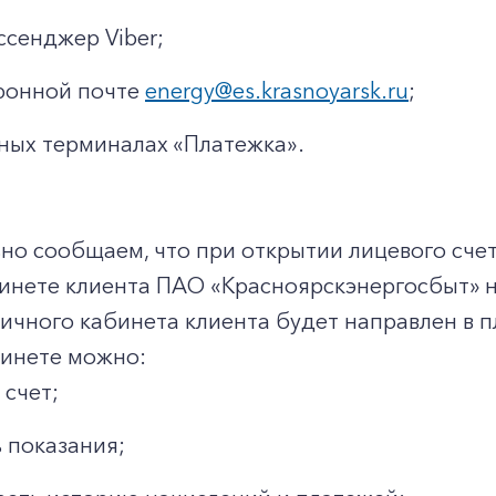
ссенджер Viber;
ронной почте
energy@es.krasnoyarsk.ru
;
ных терминалах «Платежка».
о сообщаем, что при открытии лицевого счет
бинете клиента ПАО «Красноярскэнергосбыт» 
личного кабинета клиента будет направлен в 
бинете можно:
 счет;
 показания;