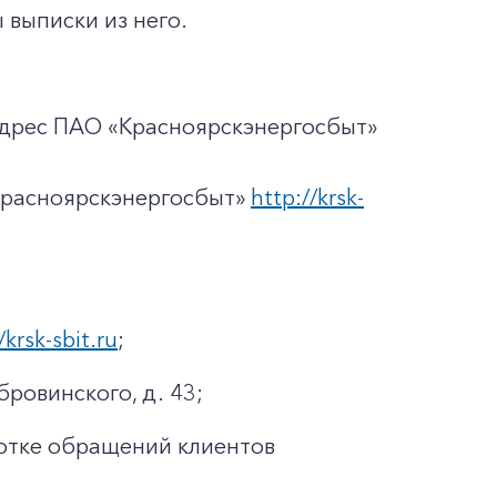
 выписки из него.
адрес ПАО «Красноярскэнергосбыт»
Красноярскэнергосбыт»
http://krsk-
/krsk-sbit.ru
;
бровинского, д. 43;
отке обращений клиентов