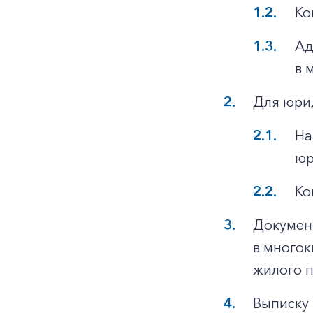
Ко
Ад
в 
Для юри
На
юр
Ко
Докумен
в многок
жилого 
Выписку 