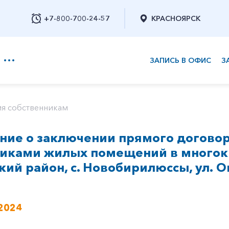
+7-800-700-24-57
КРАСНОЯРСК
ЗАПИСЬ В ОФИС
З
+7-800-700-24-57
я собственникам
ие о заключении прямого договор
Заказать обратный звонок
никами жилых помещений в многок
ий район, с. Новобирилюссы, ул. О
2024