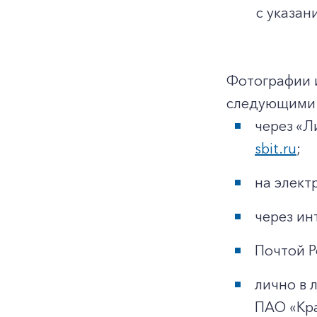
с указан
Фотографии 
следующими 
через «Л
sbit.ru
;
на элек
через ин
Почтой Р
лично в 
ПАО «Кр