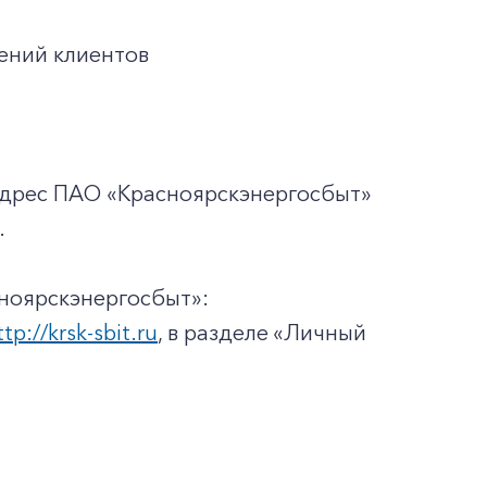
ений клиентов
адрес ПАО «Красноярскэнергосбыт»
.
ноярскэнергосбыт»:
ttp://krsk-sbit.ru
, в разделе «Личный