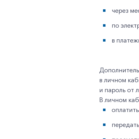
через ме
по элект
в платеж
Дополнительн
в личном ка
и пароль от 
В личном ка
оплатить
передать