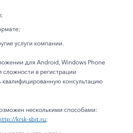
;
ормате;
ругие услуги компании.
ложении для Android, Windows Phone
ли сложности в регистрации
ть квалифицированную консультацию
возможен несколькими способами:
http://krsk-sbit.ru
;