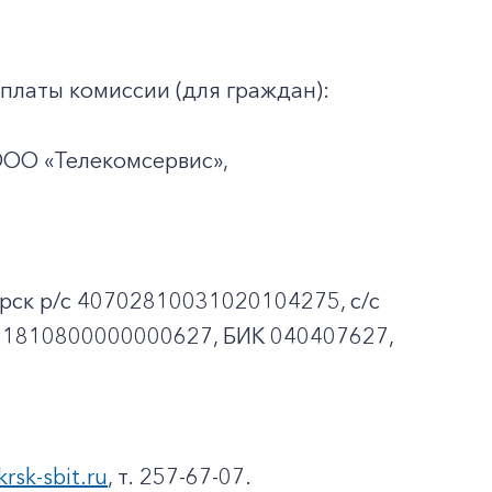
платы комиссии (для граждан):
ООО «Телекомсервис»,
рск p/c 40702810031020104275, с/с
01810800000000627, БИК 040407627,
krsk-sbit.ru
, т. 257-67-07.