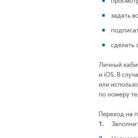
просмотр
задать в
подписат
сделать 
Личный каби
и iOS. В слу
или использ
по номеру те
Переход на 
Заполнит