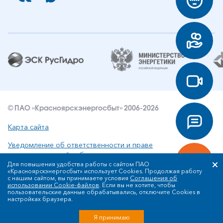
© ПАО «Красноярскэнергосбыт» 2006-2026
Карта сайта
Уведомление об ответственности и праве
интеллектуальной собственности
Для повышения удобства работы с сайтом ПАО
«Красноярскэнергосбыт» использует Cookies. Продолжая работу
Политика ПАО «Красноярскэнергосбыт» в отношении
с нашим сайтом, вы принимаете условия
Соглашения об
обработки персональных данных
использовании Cookie-файлов
. Если вы не хотите, чтобы
пользовательские данные обрабатывались, отключите Cookies в
настройках браузера.
Разработка сайта
Я принимаю