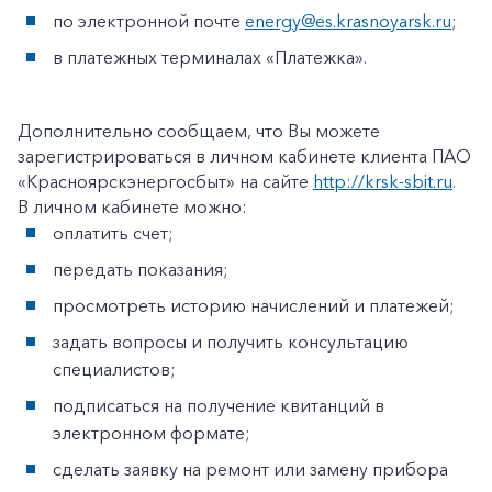
по электронной почте
energy@es.krasnoyarsk.ru
;
в платежных терминалах «Платежка».
+7-800-700-24-57
Дополнительно сообщаем, что Вы можете
Частным клиентам
зарегистрироваться в личном кабинете клиента ПАО
Корпоративным клиентам
«Красноярскэнергосбыт» на сайте
http://krsk-sbit.ru
.
В личном кабинете можно:
оплатить счет;
Заказать обратный звонок
передать показания;
просмотреть историю начислений и платежей;
задать вопросы и получить консультацию
специалистов;
подписаться на получение квитанций в
электронном формате;
сделать заявку на ремонт или замену прибора