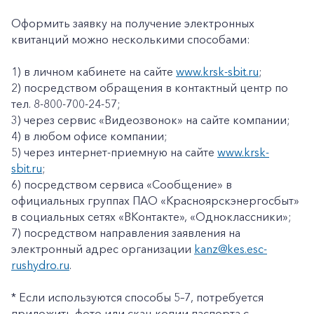
Оформить заявку на получение электронных
квитанций можно несколькими способами:
1) в личном кабинете на сайте
www.krsk-sbit.ru
;
2) посредством обращения в контактный центр по
тел. 8-800-700-24-57;
3) через сервис «Видеозвонок» на сайте компании;
4) в любом офисе компании;
5) через интернет-приемную на сайте
www.krsk-
sbit.ru
;
6) посредством сервиса «Сообщение» в
официальных группах ПАО «Красноярскэнергосбыт»
в социальных сетях «ВКонтакте», «Одноклассники»;
7) посредством направления заявления на
электронный адрес организации
kanz@kes.esc-
rushydro.ru
.
* Если используются способы 5–7, потребуется
приложить фото или скан-копии паспорта с