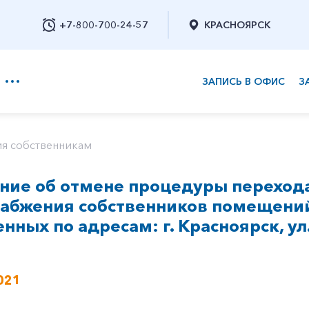
+7-800-700-24-57
КРАСНОЯРСК
ЗАПИСЬ В ОФИС
З
+7-800-700-24-57
я собственникам
ние об отмене процедуры переход
Заказать обратный звонок
набжения собственников помещений
нных по адресам: г. Красноярск, ул.
021