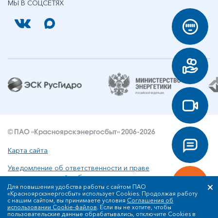
МЫ В СОЦСЕТЯХ
© ПАО «Красноярскэнергосбыт» 2006-2026
Карта сайта
Уведомление об ответственности и праве
интеллектуальной собственности
Для повышения удобства работы с сайтом ПАО
«Красноярскэнергосбыт» использует Cookies. Продолжая работу
Политика ПАО «Красноярскэнергосбыт» в отношении
с нашим сайтом, вы принимаете условия
Соглашения об
обработки персональных данных
использовании Cookie-файлов
. Если вы не хотите, чтобы
пользовательские данные обрабатывались, отключите Cookies в