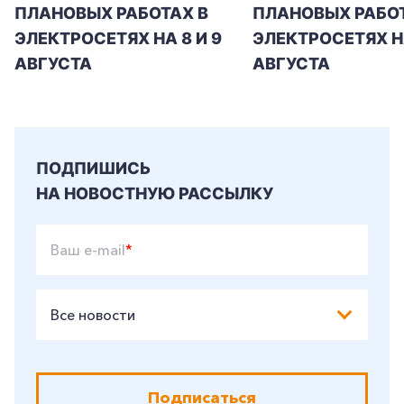
ПЛАНОВЫХ РАБОТАХ В
ПЛАНОВЫХ РАБОТ
+7-800-700-24-57
ЭЛЕКТРОСЕТЯХ НА 8 И 9
ЭЛЕКТРОСЕТЯХ Н
Частным клиентам
АВГУСТА
АВГУСТА
Корпоративным клиентам
Заказать обратный звонок
ПОДПИШИСЬ
НА НОВОСТНУЮ РАССЫЛКУ
Ваш e-mail
*
Все новости
Подписаться