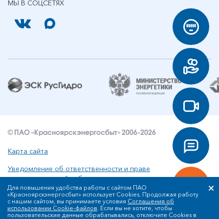
МЫ В СОЦСЕТЯХ
© ПАО «Красноярскэнергосбыт» 2006-2026
Карта сайта
Уведомление об ответственности и праве
интеллектуальной собственности
Для повышения удобства работы с сайтом ПАО
«Красноярскэнергосбыт» использует Cookies. Продолжая работу
Политика ПАО «Красноярскэнергосбыт» в отношении
с нашим сайтом, вы принимаете условия
Соглашения об
обработки персональных данных
использовании Cookie-файлов
. Если вы не хотите, чтобы
пользовательские данные обрабатывались, отключите Cookies в