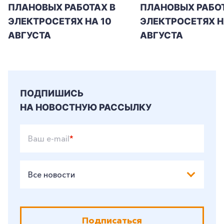
ПЛАНОВЫХ РАБОТАХ В
ПЛАНОВЫХ РАБОТ
+7-800-700-24-57
ЭЛЕКТРОСЕТЯХ НА 10
ЭЛЕКТРОСЕТЯХ НА
Частным клиентам
АВГУСТА
АВГУСТА
Корпоративным клиентам
Заказать обратный звонок
ПОДПИШИСЬ
НА НОВОСТНУЮ РАССЫЛКУ
Ваш e-mail
*
Все новости
Подписаться