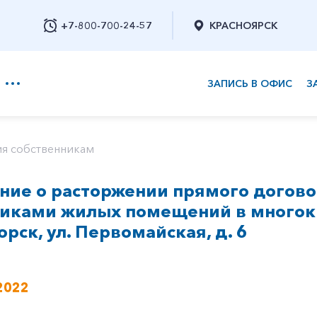
+7-800-700-24-57
КРАСНОЯРСК
ЗАПИСЬ В ОФИС
З
+7-800-700-24-57
я собственникам
ие о расторжении прямого догово
Заказать обратный звонок
никами жилых помещений в многок
орск, ул. Первомайская, д. 6
2022