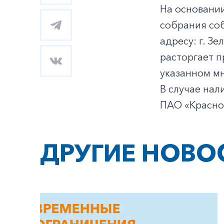
На основани
собрания со
адресу: г. З
расторгает 
указанном м
В случае нал
ПАО «Красноя
ДРУГИЕ НОВО