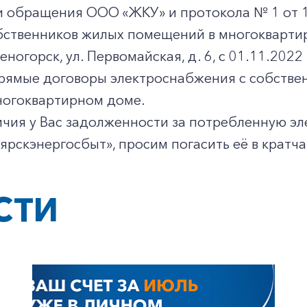
и обращения ООО «ЖКУ» и протокола № 1 от 
бственников жилых помещений в многокварти
еленогорск, ул. Первомайская, д. 6, с 01.11.2
прямые договоры электроснабжения с собств
ногоквартирном доме.
ичия у Вас задолженности за потребленную э
рскэнергосбыт», просим погасить её в кратч
СТИ