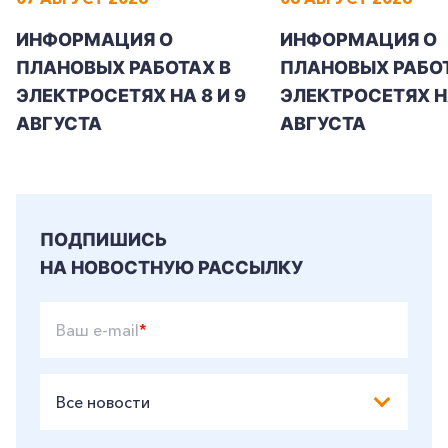
ИНФОРМАЦИЯ О
ИНФОРМАЦИЯ О
+7-800-700-24-57
ПЛАНОВЫХ РАБОТАХ В
ПЛАНОВЫХ РАБОТ
Частным клиентам
ЭЛЕКТРОСЕТЯХ НА 8 И 9
ЭЛЕКТРОСЕТЯХ Н
Корпоративным клиентам
АВГУСТА
АВГУСТА
Заказать обратный звонок
ПОДПИШИСЬ
НА НОВОСТНУЮ РАССЫЛКУ
Ваш e-mail
*
Все новости