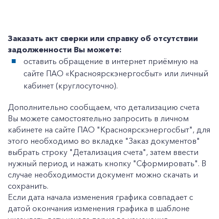
Заказать акт сверки или справку об отсутствии
задолженности Вы можете:
+7-800-700-24-57
Частным клиентам
оставить обращение в интернет приёмную на
сайте ПАО «Красноярскэнергосбыт» или личный
Корпоративным клиентам
кабинет (круглосуточно).
Дополнительно сообщаем, что детализацию счета
Заказать обратный звонок
Вы можете самостоятельно запросить в личном
кабинете на сайте ПАО "Красноярскэнергосбыт", для
этого необходимо во вкладке "Заказ документов"
выбрать строку "Детализация счета", затем ввести
нужный период и нажать кнопку "Сформировать". В
случае необходимости документ можно скачать и
сохранить.
Если дата начала изменения графика совпадает с
датой окончания изменения графика в шаблоне