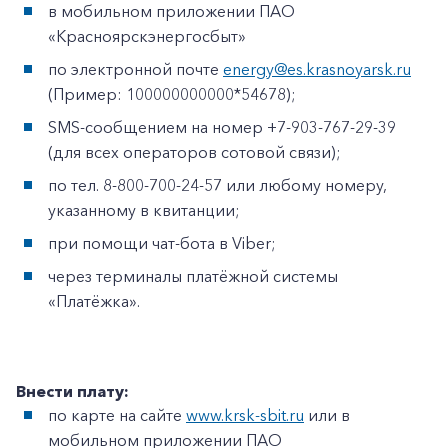
в мобильном приложении ПАО
«Красноярскэнергосбыт»
по электронной почте
energy@es.krasnoyarsk.ru
(Пример: 100000000000*54678);
SMS-сообщением на номер +7-903-767-29-39
(для всех операторов сотовой связи);
по тел. 8-800-700-24-57 или любому номеру,
указанному в квитанции;
при помощи чат-бота в Viber;
через терминалы платёжной системы
«Платёжка».
Внести плату:
по карте на сайте
www.krsk-sbit.ru
или в
мобильном приложении ПАО