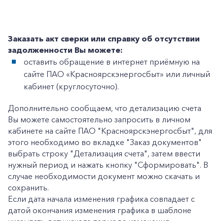
Заказать акт сверки или справку об отсутствии
задолженности Вы можете:
+7-800-700-24-57
Частным клиентам
оставить обращение в интернет приёмную на
сайте ПАО «Красноярскэнергосбыт» или личный
Корпоративным клиентам
кабинет (круглосуточно).
Дополнительно сообщаем, что детализацию счета
Заказать обратный звонок
Вы можете самостоятельно запросить в личном
кабинете на сайте ПАО "Красноярскэнергосбыт", для
этого необходимо во вкладке "Заказ документов"
выбрать строку "Детализация счета", затем ввести
нужный период и нажать кнопку "Сформировать". В
случае необходимости документ можно скачать и
сохранить.
Если дата начала изменения графика совпадает с
датой окончания изменения графика в шаблоне