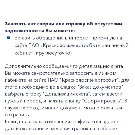
Заказать акт сверки или справку об отсутствии
задолженности Вы можете:
+7-800-700-24-57
Частным клиентам
оставить обращение в интернет приёмную на
сайте ПАО «Красноярскэнергосбыт» или личный
Корпоративным клиентам
кабинет (круглосуточно).
Дополнительно сообщаем, что детализацию счета
Заказать обратный звонок
Вы можете самостоятельно запросить в личном
кабинете на сайте ПАО "Красноярскэнергосбыт", для
этого необходимо во вкладке "Заказ документов"
выбрать строку "Детализация счета", затем ввести
нужный период и нажать кнопку "Сформировать". В
случае необходимости документ можно скачать и
сохранить.
Если дата начала изменения графика совпадает с
датой окончания изменения графика в шаблоне