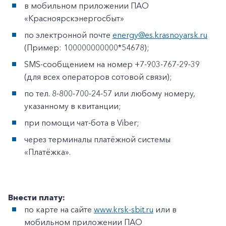
в мобильном приложении ПАО
«Красноярскэнергосбыт»
по электронной почте
energy@es.krasnoyarsk.ru
(Пример: 100000000000*54678);
SMS-сообщением на номер +7-903-767-29-39
(для всех операторов сотовой связи);
по тел. 8-800-700-24-57 или любому номеру,
указанному в квитанции;
при помощи чат-бота в Viber;
через терминалы платёжной системы
«Платёжка».
Внести плату:
по карте на сайте
www.krsk-sbit.ru
или в
мобильном приложении ПАО