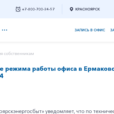
+7-800-700-24-57
КРАСНОЯРСК
ЗАПИСЬ В ОФИС
З
+7-800-700-24-57
я собственникам
 режима работы офиса в Ермаковск
Заказать обратный звонок
4
оярскэнергосбыт» уведомляет, что по технич