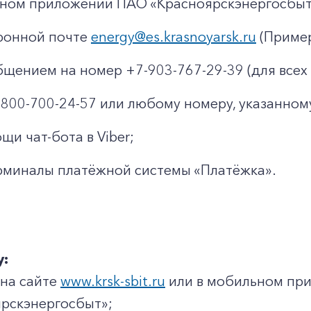
ьном приложении ПАО «Красноярскэнергосбы
ронной почте
energy@es.krasnoyarsk.ru
(Пример
щением на номер +7-903-767-29-39 (для всех 
8-800-700-24-57 или любому номеру, указанном
щи чат-бота в Viber;
рминалы платёжной системы «Платёжка».
у:
 на сайте
www.krsk-sbit.ru
или в мобильном пр
рскэнергосбыт»;