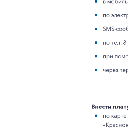
в мобил
по элект
SMS-сооб
по тел. 
при помо
через те
Внести плат
по карте
«Красноя