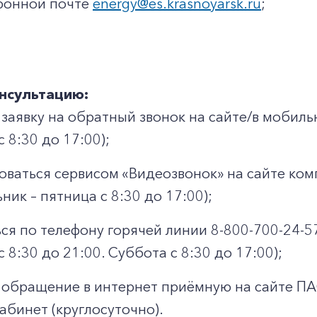
ронной почте
energy@es.krasnoyarsk.ru
;
нсультацию:
 заявку на обратный звонок на сайте/в мобил
 8:30 до 17:00);
оваться сервисом «Видеозвонок» на сайте комп
ник – пятница с 8:30 до 17:00);
+7-800-700-24-57
ся по телефону горячей линии 8-800-700-24-5
Частным клиентам
 8:30 до 21:00. Суббота с 8:30 до 17:00);
Корпоративным клиентам
 обращение в интернет приёмную на сайте П
абинет (круглосуточно).