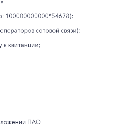
т»
: 100000000000*54678);
операторов сотовой связи);
у в квитанции;
иложении ПАО