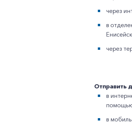
через ин
в отделе
Енисейск
через те
Отправить 
в интерн
помощью 
в мобил