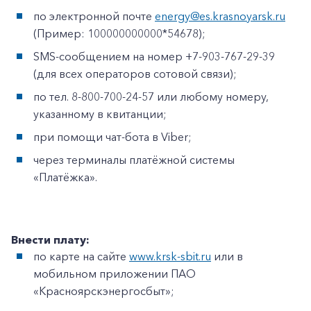
по электронной почте
energy@es.krasnoyarsk.ru
(Пример: 100000000000*54678);
SMS-сообщением на номер +7-903-767-29-39
(для всех операторов сотовой связи);
по тел. 8-800-700-24-57 или любому номеру,
указанному в квитанции;
при помощи чат-бота в Viber;
через терминалы платёжной системы
«Платёжка».
Внести плату:
по карте на сайте
www.krsk-sbit.ru
или в
мобильном приложении ПАО
«Красноярскэнергосбыт»;