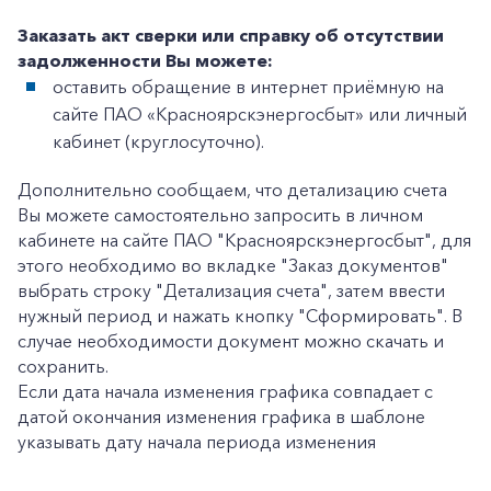
Заказать акт сверки или справку об отсутствии
задолженности Вы можете:
оставить обращение в интернет приёмную на
+7-800-700-24-57
Частным клиентам
сайте ПАО «Красноярскэнергосбыт» или личный
кабинет (круглосуточно).
Корпоративным клиентам
Дополнительно сообщаем, что детализацию счета
Вы можете самостоятельно запросить в личном
Заказать обратный звонок
кабинете на сайте ПАО "Красноярскэнергосбыт", для
этого необходимо во вкладке "Заказ документов"
выбрать строку "Детализация счета", затем ввести
нужный период и нажать кнопку "Сформировать". В
случае необходимости документ можно скачать и
сохранить.
Если дата начала изменения графика совпадает с
датой окончания изменения графика в шаблоне
указывать дату начала периода изменения