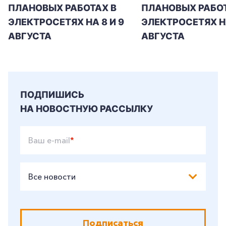
ПЛАНОВЫХ РАБОТАХ В
ПЛАНОВЫХ РАБОТ
ЭЛЕКТРОСЕТЯХ НА 8 И 9
ЭЛЕКТРОСЕТЯХ Н
АВГУСТА
АВГУСТА
ПОДПИШИСЬ
НА НОВОСТНУЮ РАССЫЛКУ
+7-800-700-24-57
Частным клиентам
Ваш e-mail
*
Корпоративным клиентам
Все новости
Заказать обратный звонок
Подписаться