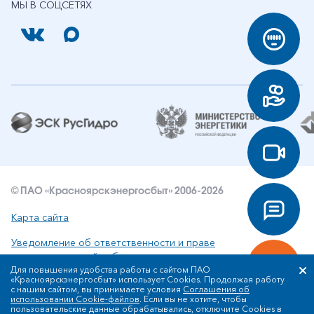
МЫ В СОЦСЕТЯХ
© ПАО «Красноярскэнергосбыт» 2006-2026
Карта сайта
Уведомление об ответственности и праве
интеллектуальной собственности
Для повышения удобства работы с сайтом ПАО
«Красноярскэнергосбыт» использует Cookies. Продолжая работу
Политика ПАО «Красноярскэнергосбыт» в отношении
с нашим сайтом, вы принимаете условия
Соглашения об
обработки персональных данных
использовании Cookie-файлов
. Если вы не хотите, чтобы
пользовательские данные обрабатывались, отключите Cookies в