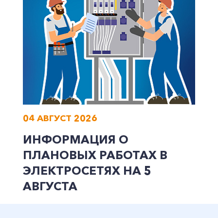
+7-800-700-24-57
Частным клиентам
Корпоративным клиентам
04 АВГУСТ 2026
ИНФОРМАЦИЯ О
Заказать обратный звонок
ПЛАНОВЫХ РАБОТАХ В
ЭЛЕКТРОСЕТЯХ НА 5
АВГУСТА