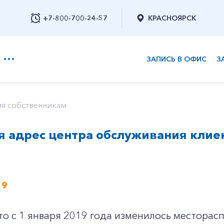
+7-800-700-24-57
КРАСНОЯРСК
ЗАПИСЬ В ОФИС
З
+7-800-700-24-57
я собственникам
 адрес центра обслуживания клие
Заказать обратный звонок
19
то с 1 января 2019 года изменилось местора