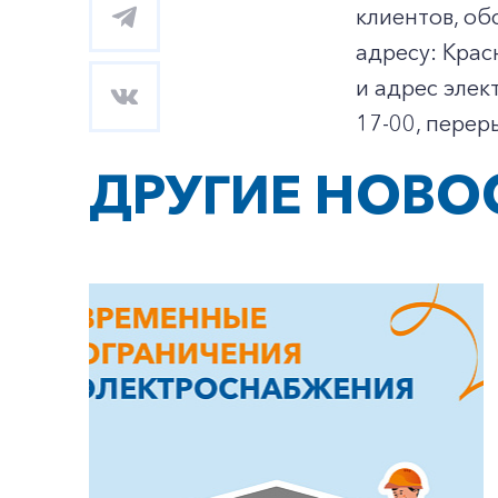
клиентов, о
адресу: Крас
и адрес элек
17-00, перер
ДРУГИЕ НОВО