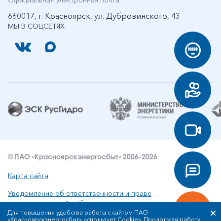
Официальная электронная почта
660017, г. Красноярск, ул. Дубровинского, 43
МЫ В СОЦСЕТЯХ
© ПАО «Красноярскэнергосбыт» 2006-2026
Карта сайта
Уведомление об ответственности и праве
интеллектуальной собственности
Для повышения удобства работы с сайтом ПАО
«Красноярскэнергосбыт» использует Cookies. Продолжая работу
Политика ПАО «Красноярскэнергосбыт» в отношении