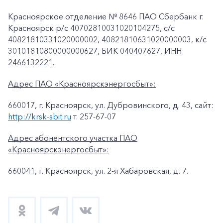
Красноярское отделение № 8646 ПАО Сбербанк г.
Красноярск p/c 40702810031020104275, с/с
40821810331020000002, 40821810631020000003, к/c
30101810800000000627, БИК 040407627, ИНН
2466132221.
Адрес ПАО «Красноярскэнергосбыт»:
660017, г. Красноярск, ул. Дубровинского, д. 43, сайт:
http://krsk-sbit.ru
т. 257-67-07
Адрес абонентского участка ПАО
«Красноярскэнергосбыт»:
660041, г. Красноярск, ул. 2-я Хабаровская, д. 7.