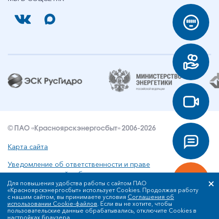
© ПАО «Красноярскэнергосбыт» 2006-2026
Карта сайта
Уведомление об ответственности и праве
интеллектуальной собственности
Для повышения удобства работы с сайтом ПАО
«Красноярскэнергосбыт» использует Cookies. Продолжая работу
Политика ПАО «Красноярскэнергосбыт» в отношении
с нашим сайтом, вы принимаете условия
Соглашения об
обработки персональных данных
использовании Cookie-файлов
. Если вы не хотите, чтобы
пользовательские данные обрабатывались, отключите Cookies в
настройках браузера.