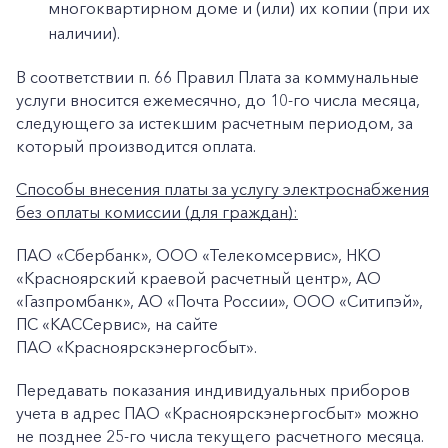
многоквартирном доме и (или) их копии (при их
наличии).
В соответствии п. 66 Правил Плата за коммунальные
услуги вносится ежемесячно, до 10-го числа месяца,
следующего за истекшим расчетным периодом, за
который производится оплата.
Способы внесения платы за услугу электроснабжения
без оплаты комиссии (для граждан):
ПАО «Сбербанк», ООО «Телекомсервис», НКО
+7-800-700-24-57
Частным клиентам
«Красноярский краевой расчетный центр», АО
«Газпромбанк», АО «Почта России», ООО «Ситипэй»,
Корпоративным клиентам
ПС «КАССервис», на сайте
ПАО «Красноярскэнергосбыт».
Заказать обратный звонок
Передавать показания индивидуальных приборов
учета в адрес ПАО «Красноярскэнергосбыт» можно
не позднее 25-го числа текущего расчетного месяца.