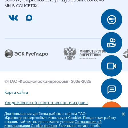
МЫ В СОЦСЕТЯХ
© ПАО «Красноярскэнергосбыт» 2006-2026
Карта сайта
Уведомление об ответственности и праве
интеллектуальной собственности
Для повышения удобства работы с сайтом ПАО
«Красноярскэнергосбыт» использует Cookies. Продолжая работу
Политика ПАО «Красноярскэнергосбыт» в отношении
с нашим сайтом, вы принимаете условия
Соглашения об
обработки персональных данных
использовании Cookie-файлов
. Если вы не хотите, чтобы