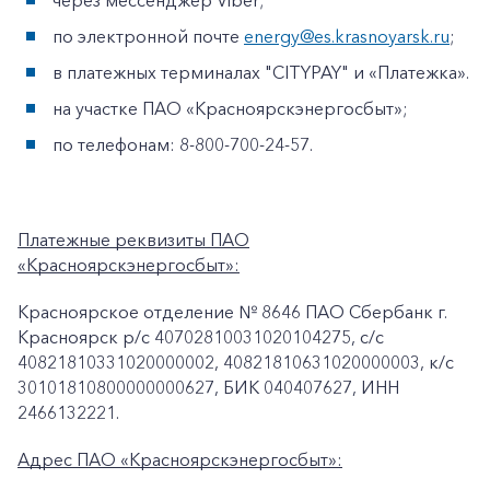
через мессенджер Viber;
по электронной почте
energy@es.krasnoyarsk.ru
;
в платежных терминалах "CITYPAY" и «Платежка».
на участке ПАО «Красноярскэнергосбыт»;
по телефонам: 8-800-700-24-57.
Платежные реквизиты ПАО
«Красноярскэнергосбыт»:
Красноярское отделение № 8646 ПАО Сбербанк г.
Красноярск p/c 40702810031020104275, с/с
40821810331020000002, 40821810631020000003, к/c
30101810800000000627, БИК 040407627, ИНН
2466132221.
Адрес ПАО «Красноярскэнергосбыт»: